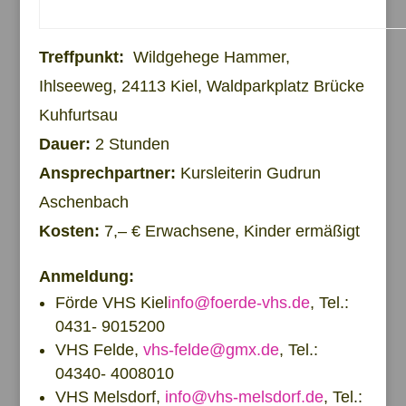
Treffpunkt:
Wildgehege Hammer,
Ihlseeweg, 24113 Kiel, Waldparkplatz Brücke
Kuhfurtsau
Dauer:
2 Stunden
Ansprechpartner:
Kursleiterin Gudrun
Aschenbach
Kosten:
7,– € Erwachsene, Kinder ermäßigt
Anmeldung:
Förde VHS Kiel
info@foerde-vhs.de
, Tel.:
0431- 9015200
VHS Felde,
vhs-felde@gmx.de
, Tel.:
04340- 4008010
VHS Melsdorf,
info@vhs-melsdorf.de
, Tel.: