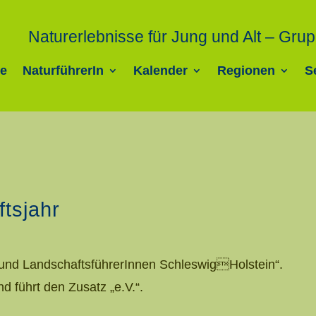
Naturerlebnisse für Jung und Alt – Gr
e
NaturführerIn
Kalender
Regionen
S
tsjahr
 und LandschaftsführerInnen SchleswigHolstein“.
nd führt den Zusatz „e.V.“.