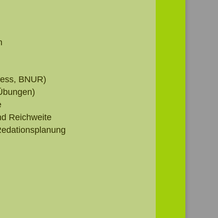
n
iess, BNUR)
(Übungen)
e
nd Reichweite
Redationsplanung