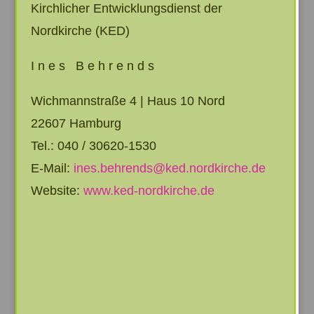
Kirchlicher Entwicklungsdienst der
Nordkirche (KED)
I n e s B e h r e n d s
Wichmannstraße 4 | Haus 10 Nord
22607 Hamburg
Tel.: 040 / 30620-1530
E-Mail:
ines.behrends@ked.nordkirche.de
Website:
www.ked-nordkirche.de