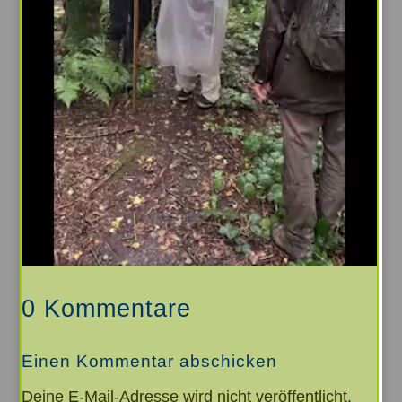
Schönheit der heimischen Wild- und
Küchenkräuter. Auf dem großen Kräutermarkt
werden verschiedene Produkte wie Tees, Öle,
Kräuterpasten und vieles mehr angeboten. Und
auch der Austausch zwischen den
Kräuterkundigen und Interessierten kommt nicht
zu kurz. Nach dem Erfolg des 1. großen
Kräutertages in Rendswühren, sollten man sich
den Termin schon jetzt vormerken! // 04.04.19 fp
0 Kommentare
Einen Kommentar abschicken
Deine E-Mail-Adresse wird nicht veröffentlicht.