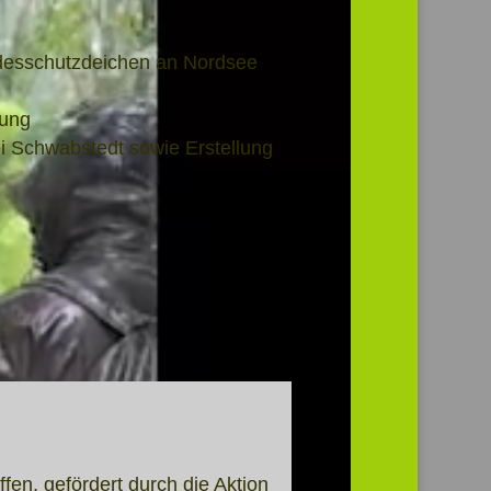
ndesschutzdeichen an Nordsee
rung
ei Schwabstedt sowie Erstellung
g
fen, gefördert durch die Aktion