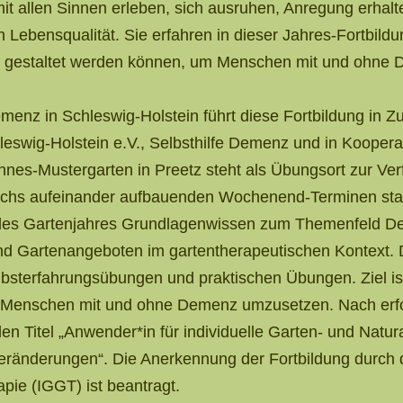
t allen Sinnen erleben, sich ausruhen, Anregung erhalte
 Lebensqualität. Sie erfahren in dieser Jahres-Fortbildun
 gestaltet werden können, um Menschen mit und ohne De
nz in Schleswig-Holstein führt diese Fortbildung in Z
leswig-Holstein e.V., Selbsthilfe Demenz und in Kooper
nnes-Mustergarten in Preetz steht als Übungsort zur Ve
sechs aufeinander aufbauenden Wochenend-Terminen statt
des Gartenjahres Grundlagenwissen zum Themenfeld De
nd Gartenangeboten im gartentherapeutischen Kontext. 
Selbsterfahrungsübungen und praktischen Übungen. Ziel i
r Menschen mit und ohne Demenz umzusetzen. Nach erf
en Titel „Anwender*in für individuelle Garten- und Nat
eränderungen“. Die Anerkennung der Fortbildung durch d
apie (IGGT) ist beantragt.