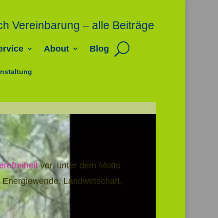
ch Vereinbarung – alle Beiträge
ervice
About
Blog
nstaltung
refreiheit
vor, unter dem Motto
ür Energiewende, Landwirtschaft,