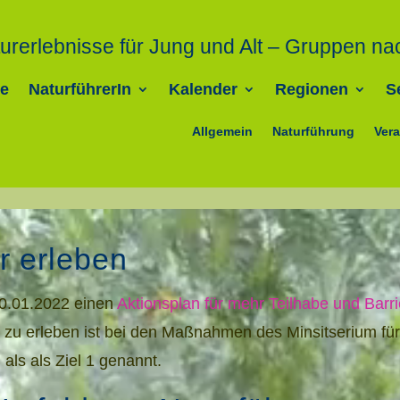
urerlebnisse für Jung und Alt – Gruppen na
e
NaturführerIn
Kalender
Regionen
S
Allgemein
Naturführung
Vera
ur erleben
20.01.2022 einen
Aktionsplan für mehr Teilhabe und Barrie
tur zu erleben ist bei den Maßnahmen des Minsitserium f
 als als Ziel 1 genannt.