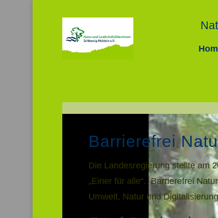
Nat
Hom
Video-
Barrierefrei Nat
Player
Die Landesregierung stellte am 
„Einer für alle“. Barrierefrei Na
Umwelt, Natur und Digitalisierung