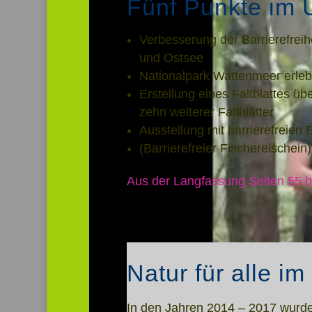
Fünf Punkte im 
Verbesserung der Barrierefrei
und Ostsee
Nationalpark Wattenmeer erle
Erstellung eines Faltblattes ü
zehn weiterer Faltblätter
Ausstellung mit barrierefreien 
(Barrierefreier Fischereischein)
Aus der Langfassung Seiten 55 b
Natur für alle i
In den Jahren 2014 – 2017 wurd