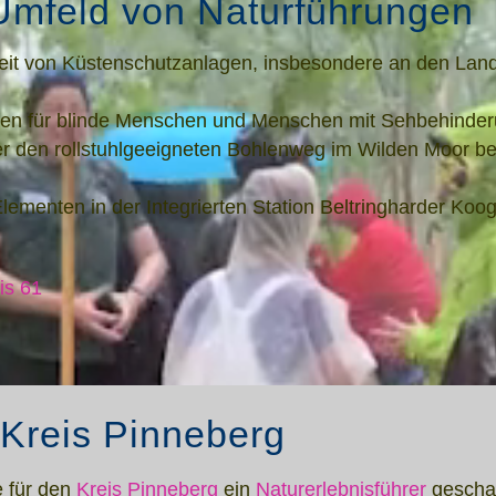
Umfeld von Naturführungen
heit von Küstenschutzanlagen, insbesondere an den La
ben für blinde Menschen und Menschen mit Sehbehinde
ber den rollstuhlgeeigneten Bohlenweg im Wilden Moor b
Elementen in der Integrierten Station Beltringharder Koo
is 61
m Kreis Pinneberg
e für den
Kreis Pinneberg
ein
Naturerlebnisführer
geschaf