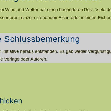
 bei Wind und Wetter hat einen besonderen Reiz. Viele 
esonderen, einzeln stehenden Eiche oder in einen Eichen
he Schlussbemerkung
er Initiative heraus entstanden. Es gab weder Vergünst
wie Verlage oder Autoren.
hicken