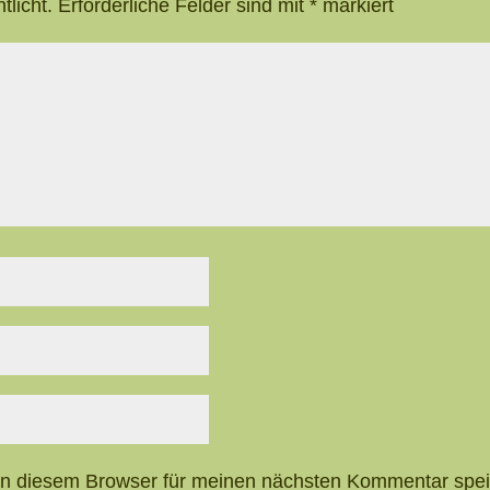
tlicht.
Erforderliche Felder sind mit
*
markiert
in diesem Browser für meinen nächsten Kommentar spei